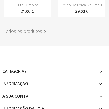
Vista rápida
Vista rápida


Luta Olímpica
Treino Da Força. Volume 1
21,00 €
39,00 €
Todos os produtos

CATEGORIAS

INFORMAÇÃO

A SUA CONTA

INFORMAÇÃO DA LOJA
keyboard_arrow_down