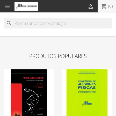
shopping_cart


(0)
search
PRODUTOS POPULARES