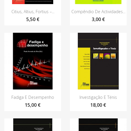
Vista rápida
Vista rápida


Citius, Altius, Fortius –...
Compêndio De Actividades...
5,50 €
3,00 €
Vista rápida
Vista rápida


Fadiga E Desempenho
Investigação E Ténis
15,00 €
18,00 €