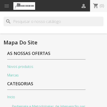
shopping_cart


(0)
search
Mapa Do Site
AS NOSSAS OFERTAS
Novos produtos
Marcas
CATEGORIAS
Inicio
Pedagogia e Metodologias de Intervenção nas