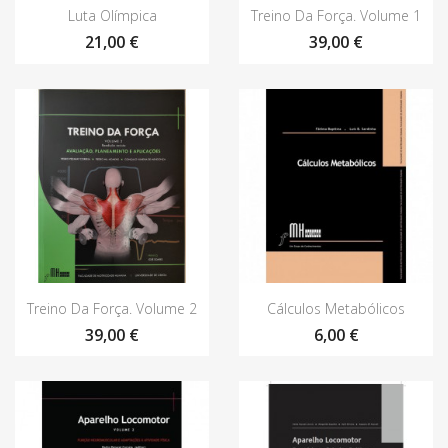
Vista rápida
Vista rápida


Luta Olímpica
Treino Da Força. Volume 1
21,00 €
39,00 €
Vista rápida
Vista rápida


Treino Da Força. Volume 2
Cálculos Metabólicos
39,00 €
6,00 €