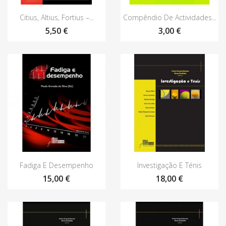
Vista rápida
Vista rápida


Citius, Altius, Fortius –...
Compêndio De Actividades...
5,50 €
3,00 €
Vista rápida
Vista rápida


Fadiga E Desempenho
Investigação E Ténis
15,00 €
18,00 €