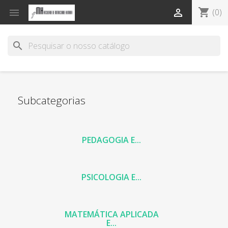
shopping_cart


(0)
search
Subcategorias
PEDAGOGIA E...
PSICOLOGIA E...
MATEMÁTICA APLICADA
E...