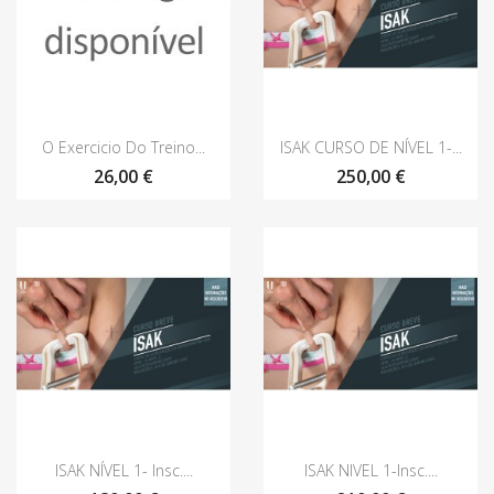
Vista rápida
Vista rápida


O Exercicio Do Treino...
ISAK CURSO DE NÍVEL 1-...
26,00 €
250,00 €
Vista rápida
Vista rápida


ISAK NÍVEL 1- Insc....
ISAK NIVEL 1-Insc....