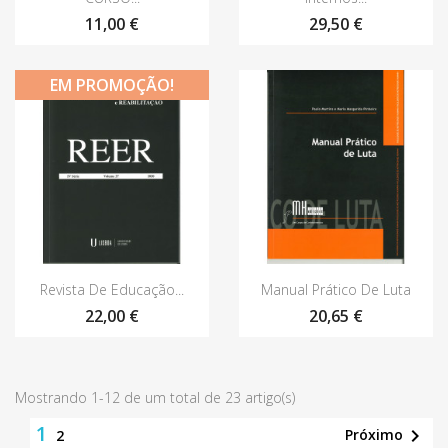
11,00 €
29,50 €
EM PROMOÇÃO!
Vista rápida
Vista rápida


Revista De Educação...
Manual Prático De Luta
22,00 €
20,65 €
Mostrando 1-12 de um total de 23 artigo(s)
1

Próximo
2