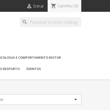
shopping_cart

Carrinho
(0)
Entrar
search
ICOLOGIA E COMPORTAMENTO MOTOR
DO DESPORTO
EVENTOS

ia