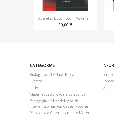
Vista rápida

Aparelho Locomotor - Volume 1
30,00 €
CATEGORIAS
INFO
Biologia de Atividade Física
Termos
Eventos
Contac
Inicio
Mapa d
Matemática Aplicada e Estatística
Pedagogia e Metodologias de
Intervenção nas Atividades Motoras
Psicologia e Comportamento Motor