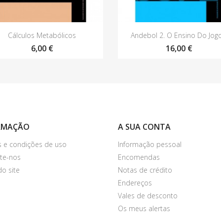
Vista rápida
Vista rápida


Cálculos Metabólicos
Andebol 2. O Ensino Do Jogo.
6,00 €
16,00 €
RMAÇÃO
A SUA CONTA
 e condições de uso
Informação pessoal
te-nos
Encomendas
o site
Notas de crédito
Endereços
Vales de desconto
Os meus alertas