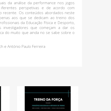
uais da análise da performance nos jogos
 iferentes perspetivas e de acordo com
ção recente. Os conteúdos abordados neste
apenas aos que se dedicam ao treino dos
rofissionais da Educação Física e Desporto,
 investigadores que começam a dar os
ca do muito que ainda no se sabe sobre o
h e António Paulo Ferreira