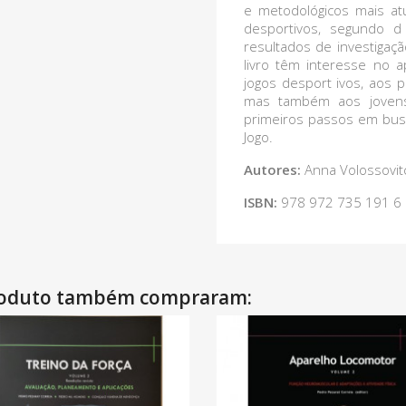
e metodológicos mais at
desportivos, segundo d
resultados de investiga
livro têm interesse no 
jogos desport ivos, aos p
mas também aos jovens
primeiros passos em bus
Jogo.
Autores:
Anna Volossovitc
ISBN:
978 972 735 191 6
produto também compraram: