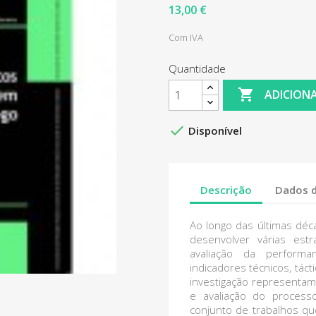
13,00 €
Com IVA
Quantidade

ADICION

Disponível
Descrição
Dados 
Ao longo das últimas déc
desenvolver várias est
avaliação da performa
indicadores técnicos, táct
investigação representa
e avaliação do process
conjunto de trabalhos qu