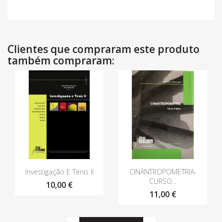
Clientes que compraram este produto
também compraram:
Vista rápida
Vista rápida


Investigação E Ténis II
CINANTROPOMETRIA-
CURSO...
10,00 €
11,00 €