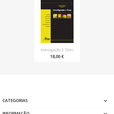
Vista rápida

Investigação E Ténis
18,00 €
CATEGORIAS

INFORMAÇÃO
