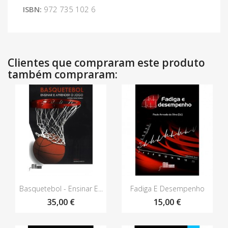
ISBN:
972 735 102 6
Clientes que compraram este produto
também compraram:
Vista rápida
Vista rápida


Basquetebol - Ensinar E...
Fadiga E Desempenho
35,00 €
15,00 €