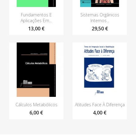
Vista rápida
Vista rápida


Fundamentos E
Sistemas Orgânicos
Aplicações Em...
Internos...
13,00 €
29,50 €
Vista rápida
Vista rápida


Cálculos Metabólicos
Atitudes Face À Diferença
6,00 €
4,00 €