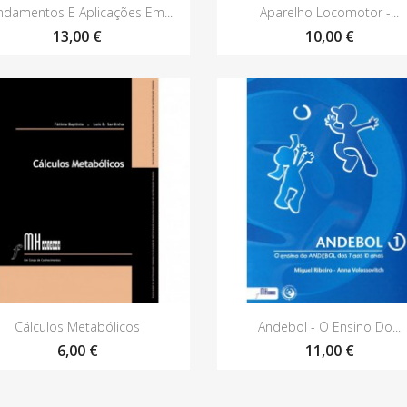
Vista rápida
Vista rápida


ndamentos E Aplicações Em...
Aparelho Locomotor -...
13,00 €
10,00 €
Vista rápida
Vista rápida


Cálculos Metabólicos
Andebol - O Ensino Do...
6,00 €
11,00 €