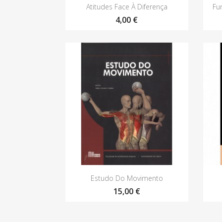
Vista rápida

Atitudes Face À Diferença
Fu
4,00 €
Vista rápida

Estudo Do Movimento
15,00 €