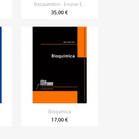
Vista rápida

Basquetebol - Ensinar E...
35,00 €
Vista rápida

Bioquímica
17,00 €