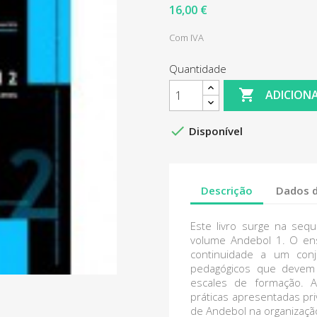
16,00 €
Com IVA
Quantidade

ADICION

Disponível
Descrição
Dados 
Este livro surge na sequ
volume Andebol 1. O en
continuidade a um conj
pedagógicos que devem 
escales de formação. A
práticas apresentadas pri
de Andebol na organizaç