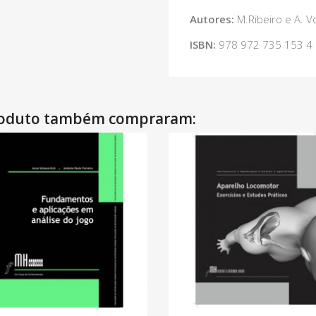
Autores:
M.Ribeiro e A. V
ISBN:
978 972 735 153 4
produto também compraram: