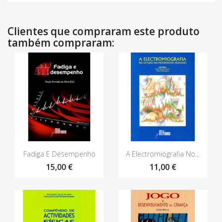
Clientes que compraram este produto
também compraram:
Vista rápida
Vista rápida


Fadiga E Desempenho
A Electromiografia No...
15,00 €
11,00 €