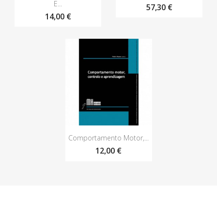
E...
57,30 €
14,00 €
Vista rápida

Comportamento Motor,...
12,00 €